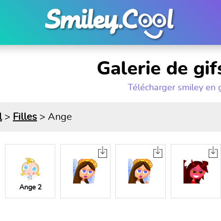
Galerie de gi
Télécharger smiley en 
l
>
Filles
> Ange
Ange 2