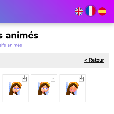
fs animés
gifs animés
< Retour