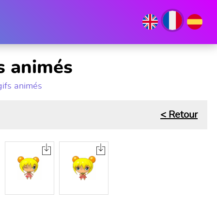
fs animés
gifs animés
< Retour