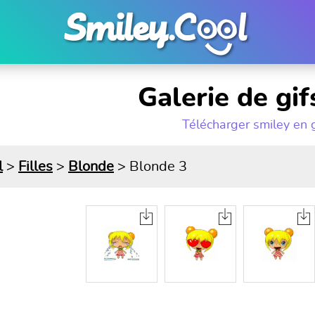
Galerie de gi
Télécharger smiley en 
l
>
Filles
>
Blonde
> Blonde 3