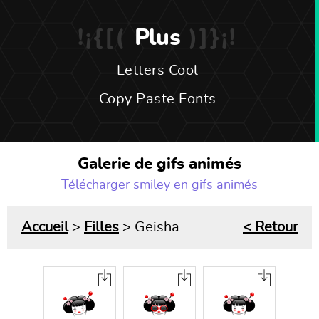
Plus
Letters Cool
Copy Paste Fonts
Galerie de gifs animés
Télécharger smiley en gifs animés
Accueil
>
Filles
> Geisha
< Retour