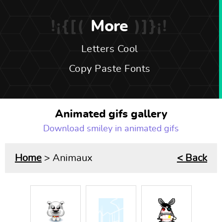
More
Letters Cool
Copy Paste Fonts
Animated gifs gallery
Download smiley in animated gifs
Home
> Animaux
< Back